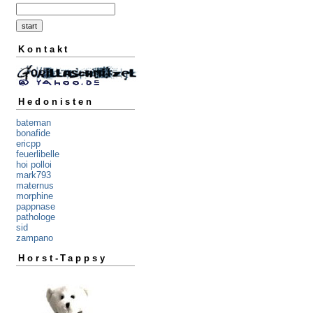
Kontakt
Hedonisten
bateman
bonafide
ericpp
feuerlibelle
hoi polloi
mark793
maternus
morphine
pappnase
pathologe
sid
zampano
Horst-Tappsy