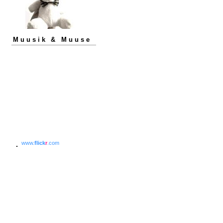
Muusik & Muuse
www.
flick
r
.com