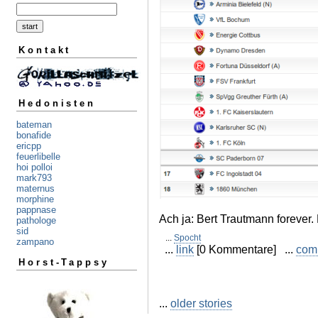
Kontakt
Hedonisten
bateman
bonafide
ericpp
feuerlibelle
hoi polloi
mark793
maternus
morphine
pappnase
Ach ja: Bert Trautmann forever.
pathologe
sid
...
Spocht
zampano
...
link
[0 Kommentare] ...
com
Horst-Tappsy
...
older stories