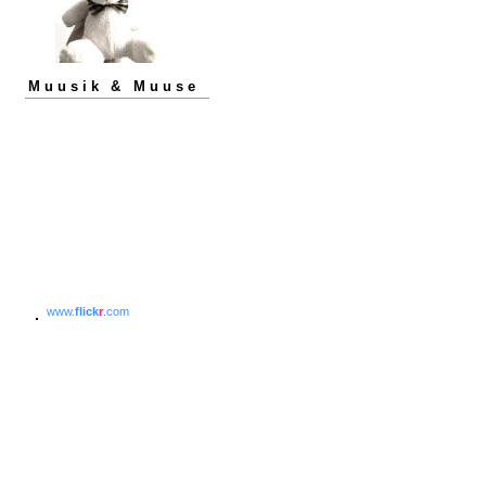
Muusik & Muuse
www.
flick
r
.com